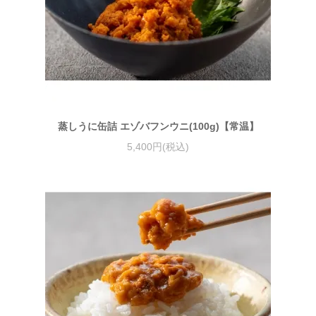
蒸しうに缶詰 エゾバフンウニ(100g)【常温】
5,400円(税込)