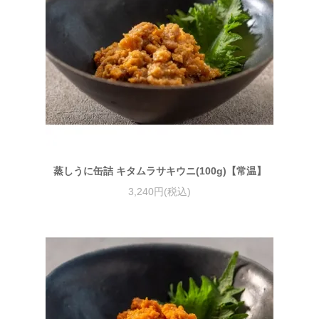
蒸しうに缶詰 キタムラサキウニ(100g)【常温】
3,240円(税込)