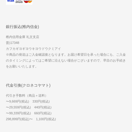
銀行振込(稚内信金)
稚内信用金庫 礼文支店
普)17348
カフカギヨギヨウキヨウドウクミアイ
※商品の発送はご入金確認後となります。お届け希望日を承った場合にも、ご入金
のタイミングによってはご希望に沿えない場合がございますので、早目のお手続き
をお願いいたします。
代金引換(クロネコヤマト)
代引き手数料（商品＋送料）
〜9,669円(税込) 330円(税込)
〜29,559円(税込) 440円(税込)
〜99,339円(税込) 660円(税込)
298,899円(税込)〜 1,100円(税込)