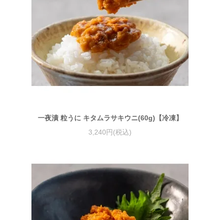
一夜漬 粒うに キタムラサキウニ(60g)【冷凍】
3,240円(税込)