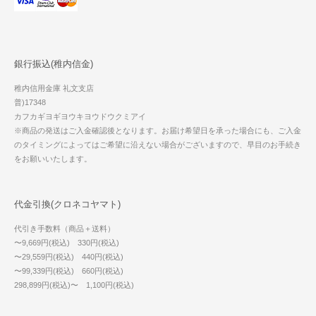
銀行振込(稚内信金)
稚内信用金庫 礼文支店
普)17348
カフカギヨギヨウキヨウドウクミアイ
※商品の発送はご入金確認後となります。お届け希望日を承った場合にも、ご入金
のタイミングによってはご希望に沿えない場合がございますので、早目のお手続き
をお願いいたします。
代金引換(クロネコヤマト)
代引き手数料（商品＋送料）
〜9,669円(税込) 330円(税込)
〜29,559円(税込) 440円(税込)
〜99,339円(税込) 660円(税込)
298,899円(税込)〜 1,100円(税込)