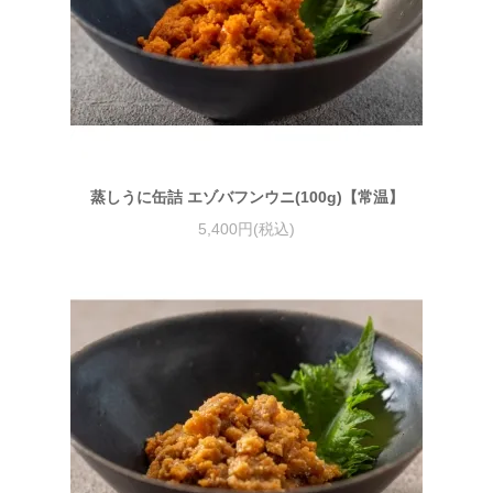
蒸しうに缶詰 エゾバフンウニ(100g)【常温】
5,400円(税込)