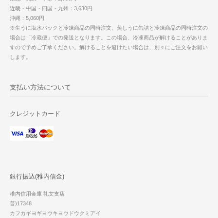
近畿・中国・四国・九州：3,630円
沖縄：5,060円
※生うに塩水パックと冷凍商品の同時注文、蒸しうに缶詰と冷凍商品の同時注文の
場合は「冷蔵便」での発送となります。この場合、冷凍商品が解けることがありま
すので予めご了承ください。解けることを避けたい場合は、別々にご注文をお願い
します。
支払い方法について
クレジットカード
銀行振込(稚内信金)
稚内信用金庫 礼文支店
普)17348
カフカギヨギヨウキヨウドウクミアイ